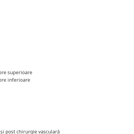
bre superioare
re inferioare
și post chirurgie vasculară