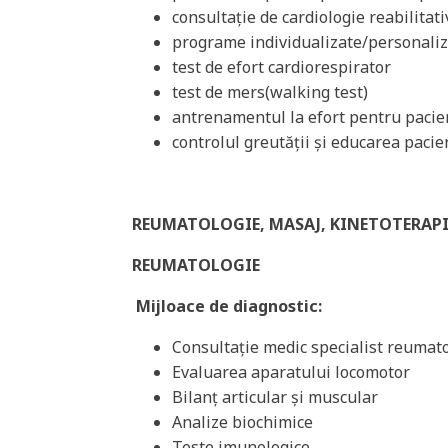
consultație de cardiologie reabilitati
programe individualizate/personaliz
test de efort cardiorespirator
test de mers(walking test)
antrenamentul la efort pentru pacien
controlul greutății și educarea pacie
REUMATOLOGIE, MASAJ, KINETOTERAPI
REUMATOLOGIE
Mijloace de diagnostic:
Consultație medic specialist reumat
Evaluarea aparatului locomotor
Bilanț articular și muscular
Analize biochimice
Teste imunologice