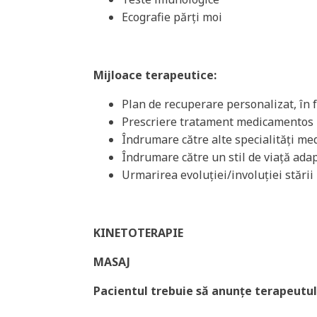
Ecografie părți moi
Mijloace terapeutice:
Plan de recuperare personalizat, în 
Prescriere tratament medicamentos
Îndrumare către alte specialități med
Îndrumare către un stil de viață adap
Urmarirea evoluției/involuției stării
KINETOTERAPIE
MASAJ
Pacientul trebuie s
ă
anun
ț
e terapeutu