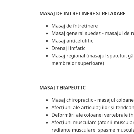
MASAJ DE INTRETINERE SI RELAXARE
Masaj de întreținere
Masaj general suedez - masajul de r
Masaj anticelulitic
Drenaj limfatic
Masaj regional (masajul spatelui, gât
membrelor superioare)
MASAJ TERAPEUTIC
Masaj chiropractic - masajul coloane
Afecțiuni ale articulațiilor și tendoan
Deformări ale coloanei vertebrale (hi
Afecțiuni musculare (atonii muscular
radiante musculare, spasme muscula