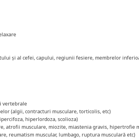
elaxare
ului și al cefei, capului, regiunii fesiere, membrelor inferi
i vertebrale
elor (algii, contracturi musculare, torticolis, etc)
percifoza, hiperlordoza, scolioza)
e, atrofii musculare, miozite, miastenia gravis, hipertrofie
re, reumatism muscular, lumbago, ruptura musculară etc)