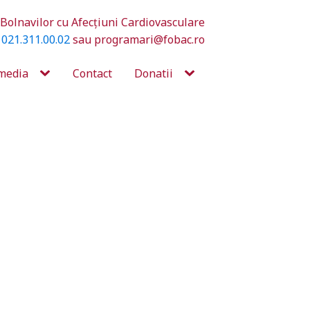
Bolnavilor cu Afecțiuni Cardiovasculare
a
021.311.00.02
sau programari@fobac.ro
media
Contact
Donatii