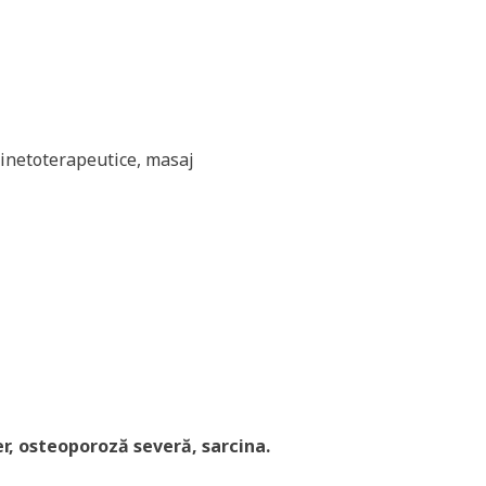
kinetoterapeutice, masaj
er, osteoporoz
ă
sever
ă
, sarcina.