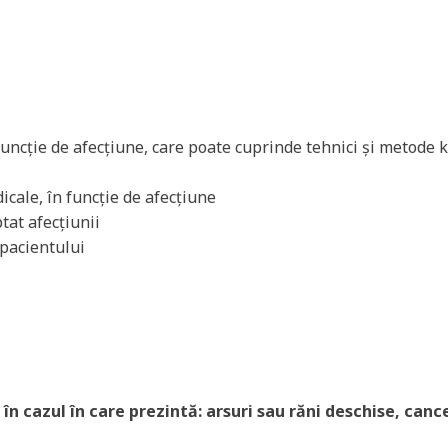
funcție de afecțiune, care poate cuprinde tehnici și metode 
icale, în funcție de afecțiune
tat afecțiunii
 pacientului
l
î
n cazul
î
n care prezint
ă
: arsuri sau r
ă
ni deschise, canc