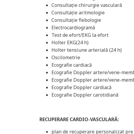
Consultație chirurgie vasculară
Consultație aritmologie
Consultație flebologie
Electrocardiogramă
Test de efort/EKG la efort
Holter EKG(24 h)
Holter tensiune arterială (24 h)
Oscilometrie
Ecografie cardiacă
Ecografie Doppler artere/vene-mem
Ecografie Doppler artere/vene-memb
Ecografie Doppler cardiacă
Ecografie Doppler carotidiană
RECUPERARE CARDIO-VASCULAR
Ă
:
plan de recuperare personalizat pre 